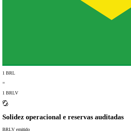
1 BRL
=
1 BRLV
Solidez operacional e reservas auditadas
BRLV emitido