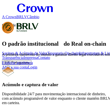
A Crown
BRLV
Câmbio
Casos de uso
O padrão institucional do Real on-chain
Savings & Acúmulo de Valor
Tesouraria On-chain
Infraestrutura & Li
A primeira stablecoin do mundo a garantir direito legal executável sob
Transparência
Imprensa
Contato
Explorar arquitetura
🇧🇷 Portuguese
Abra a sua conta
Login
Acúmulo e captura de valor
Disponibilidade 24/7 para movimentação internacional de dinheiro,
com acúmulo programável de valor enquanto o cliente mantém BRL
em carteira.