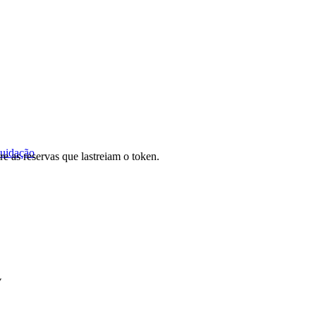
quidação
re as reservas que lastreiam o token.
V