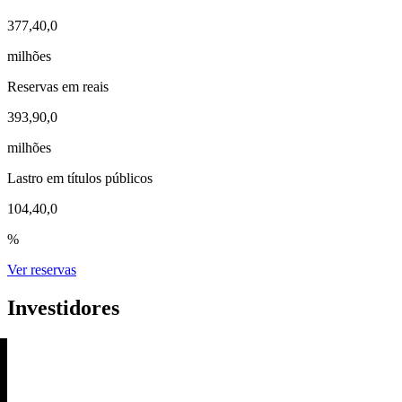
377,4
0,0
milhões
Reservas em reais
393,9
0,0
milhões
Lastro em títulos públicos
104,4
0,0
%
Ver reservas
Investidores