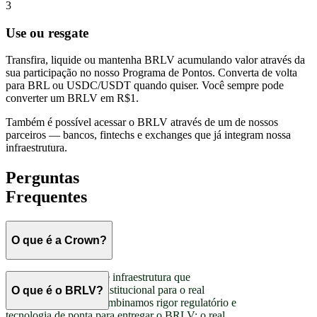
3
Use ou resgate
Transfira, liquide ou mantenha BRLV acumulando valor através da
sua participação no nosso Programa de Pontos. Converta de volta
para BRL ou USDC/USDT quando quiser. Você sempre pode
converter um BRLV em R$1.
Também é possível acessar o BRLV através de um de nossos
parceiros — bancos, fintechs e exchanges que já integram nossa
infraestrutura.
Perguntas
Frequentes
O que é a Crown?
A Crown é a fintech de infraestrutura que
estabeleceu o padrão institucional para o real
O que é o BRLV?
brasileiro on-chain. Combinamos rigor regulatório e
tecnologia de ponta para entregar o BRLV: o real