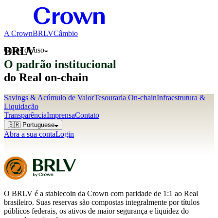
A Crown
BRLV
Câmbio
BRLV
Casos de uso
O padrão institucional
do Real on-chain
Savings & Acúmulo de Valor
Tesouraria On-chain
Infraestrutura &
Liquidação
Transparência
Imprensa
Contato
🇧🇷 Portuguese
Abra a sua conta
Login
O BRLV é a stablecoin da Crown com paridade de 1:1 ao Real
brasileiro. Suas reservas são compostas integralmente por títulos
públicos federais, os ativos de maior segurança e liquidez do