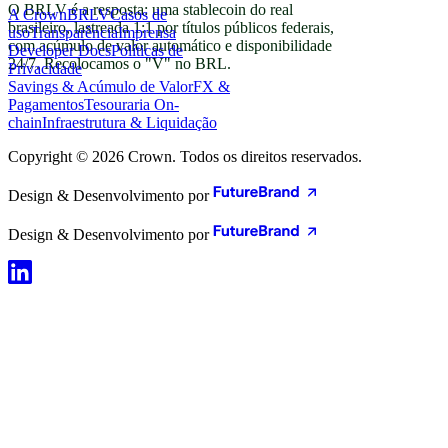
O BRLV é a resposta: uma stablecoin do real
A Crown
BRLV
Casos de
brasileiro, lastreada 1:1 por títulos públicos federais,
uso
Transparência
Imprensa
com acúmulo de valor automático e disponibilidade
Developer Docs
Políticas de
24/7. Recolocamos o "V" no BRL.
Privacidade
Savings & Acúmulo de Valor
FX &
Pagamentos
Tesouraria On-
chain
Infraestrutura & Liquidação
Copyright © 2026 Crown. Todos os direitos reservados.
Design & Desenvolvimento por
Design & Desenvolvimento por